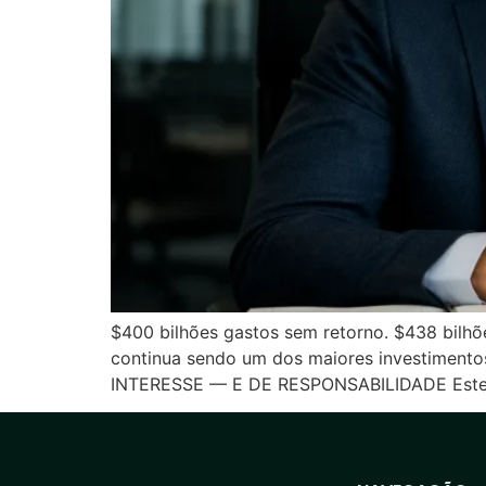
$400 bilhões gastos sem retorno. $438 bilhõ
continua sendo um dos maiores investiment
INTERESSE — E DE RESPONSABILIDADE Este a